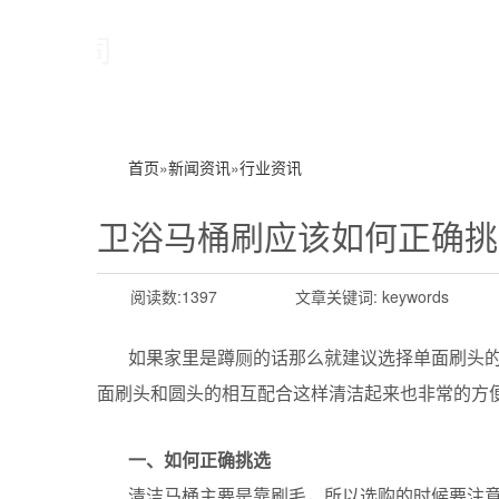
卓美金属制品有限公司
Zhuomei Metal Products Company Ltd.
首页
»
新闻资讯
»
行业资讯