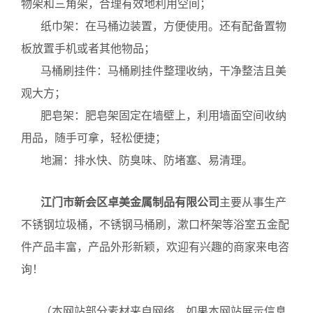
勾、双勾和排勾这三种；
置物架：按照安装位置来区分：有普通的长方形置
物架和三角架，合理有效地利用空间；
纸巾架：在马桶边装置，方便使用。还有配备置物
板放置手机或者其他物品；
马桶刷挂件：马桶刷挂件整理收纳，干净整洁且美
观大方；
肥皂架：肥皂架固定在墙壁上，利用墙面空间收纳
用品，随手可拿，轻松便捷；
地漏：排水快、防臭味、防堵塞、易清理。
江门市新会区卓美金属制品有限公司
主要从事生产
不锈钢垃圾桶，不锈钢马桶刷，漱口杯架等浴室五金配
件产品丰富，产品外形新颖，欢迎有兴趣的商家来电咨