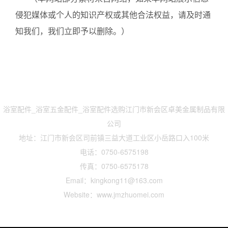
询！
（本网站部分素材来自网络，如果本网站展示信息
侵犯媒体或个人的知识产权或其他合法权益，请及时通
知我们，我们立即予以删除。）
联系我们
浴室配件_浴室五金配件_浴室配件选购江门市新会区卓美金属制品有限
公司
地址：江门市新会区司前镇三益大道工业区小岳路口入100米
电话：0750-6575198
传真：0750-6575178
Email：kingkong11@163.com