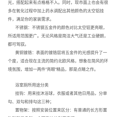
太空铝：颜色偏灰白，搭配柔和的灰色瓷砖，显得
协调柔和一些。建议尽量不要大面积使用白瓷砖或强灯
光，搭配起来有点格格不入。同时，现市面上也会有很
多在氧化过程中加上药水调配出其他颜色的太空铝挂
件，满足你的家装需求。
不锈钢：不锈钢五金件的颜色对比太空铝更亮眼，
所适用范围更广。无论风格是简洁大气还是工业硬朗，
都可驾驭。
黄铜镀铬：表面的镀铬层将五金件的光感提升了一
个度，适合现在主流的简约北欧风格，想象在简风的环
境氛围，增加一两件“亮眼“精品，那是点睛之作。
浴室厕所用途分类
挂钩：用来挂沐浴球，衣服或者其他日用品，分单